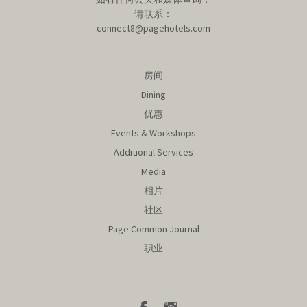
请联系：
connect8@pagehotels.com
房间
Dining
优惠
Events & Workshops
Additional Services
Media
相片
社区
Page Common Journal
职业