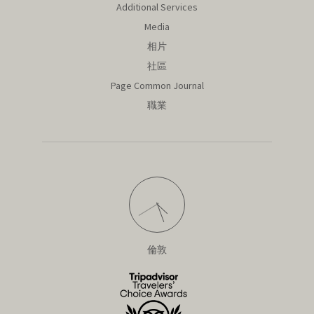
Additional Services
Media
相片
社區
Page Common Journal
職業
倫敦