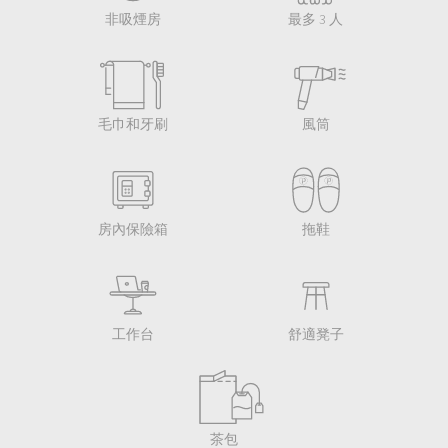
非吸煙房
最多 3 人
毛巾和牙刷
風筒
房內保險箱
拖鞋
工作台
舒適凳子
茶包