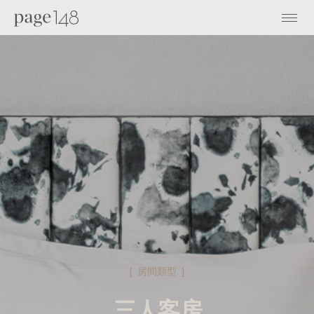
[ 房間類型 ]
三人客房