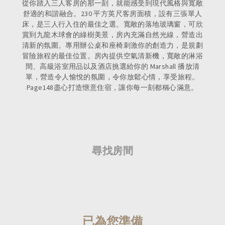
從你踏入三人客房的那一刻，就能感受到現代風格與寬敞
舒適的和諧融合。230 平方英尺客房面積，設有三張單人
床，是三人行入住的最佳之選。寬敞的落地玻璃窗，可欣
賞到九龍木球會的綠樹美景，房內充滿自然光線，營造出
清新的氛圍。專用辦公桌和座椅刺激你的創造力，是規劃
冒險旅程的最佳位置。房內提供空氣清新機，寬敞的淋浴
間、高級浴室用品以及酒店挑選給你的 Marshall 播放清
單，營造令人愉悅的氛圍，令你放鬆心情，享受旅程。
Page148盡心打造愜意住宿，讓你每一刻都稱心滿意。
尋找房間
已為您準備