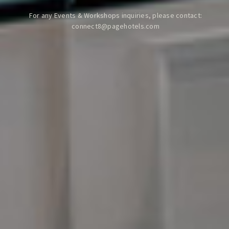
For any Events & Workshops inquiries, please contact:
connect8@pagehotels.com
[ 倫敦 ]