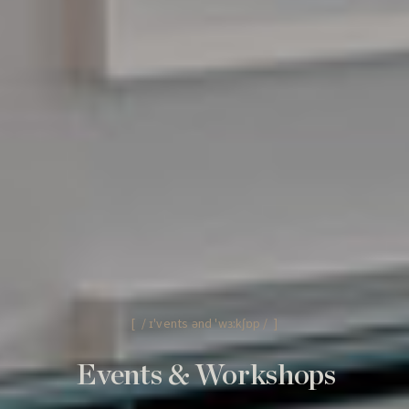
尋找房間
[ / ɪ'vents ənd 'wɜːkʃɒp / ]
Events & Workshops
[ 香港 ]