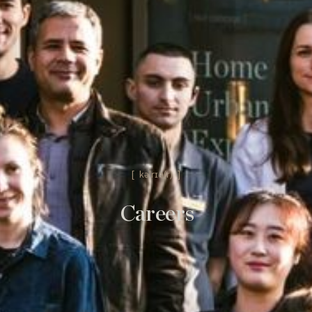
尋找房間
[ kə'rɪə(r) ]
[ 香港 ]
Careers