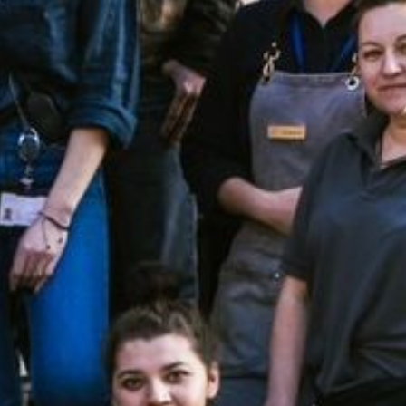
[ 倫敦 ]